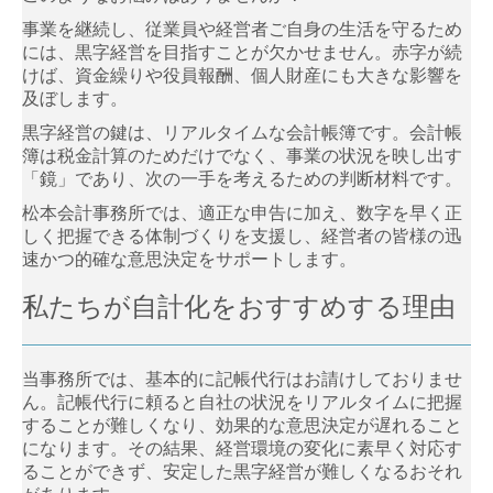
事業を継続し、従業員や経営者ご自身の生活を守るため
自計化について
には、黒字経営を目指すことが欠かせません。赤字が続
けば、資金繰りや役員報酬、個人財産にも大きな影響を
自計化のメリット
及ぼします。
黒字経営の鍵は、リアルタイムな会計帳簿です。会計帳
ＴＫＣシステムのメリット
簿は税金計算のためだけでなく、事業の状況を映し出す
「鏡」であり、次の一手を考えるための判断材料です。
ＴＫＣシステムのご紹介
松本会計事務所では、適正な申告に加え、数字を早く正
サービス案内
しく把握できる体制づくりを支援し、経営者の皆様の迅
速かつ的確な意思決定をサポートします。
税務・会計
私たちが自計化をおすすめする理由
経営サポート・企業防衛
当事務所では、基本的に記帳代行はお請けしておりませ
創業支援
ん。記帳代行に頼ると自社の状況をリアルタイムに把握
することが難しくなり、効果的な意思決定が遅れること
事業承継
になります。その結果、経営環境の変化に素早く対応す
ることができず、安定した黒字経営が難しくなるおそれ
確定申告