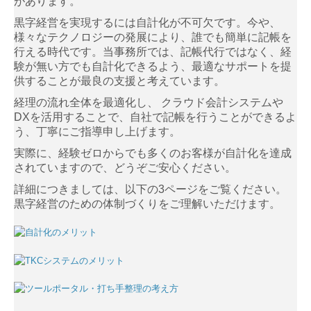
があります。
相続相談
黒字経営を実現するには自計化が不可欠です。今や、
様々なテクノロジーの発展により、誰でも簡単に記帳を
行える時代です。当事務所では、記帳代行ではなく、経
新規のお客様へ
験が無い方でも自計化できるよう、最適なサポートを提
供することが最良の支援と考えています。
顧問契約の流れ
経理の流れ全体を最適化し、 クラウド会計システムや
よくあるご質問
DXを活用することで、自社で記帳を行うことができるよ
う、丁寧にご指導申し上げます。
料金案内
実際に、経験ゼロからでも多くのお客様が自計化を達成
されていますので、どうぞご安心ください。
採用情報
詳細につきましては、以下の3ページをご覧ください。
黒字経営のための体制づくりをご理解いただけます。
採用メッセージ
スタッフインタビュー
キャリアアップ
数字で見る松本会計