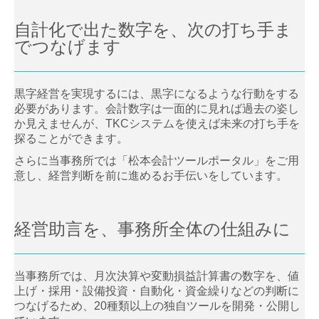
募集要項
自計化で出た数字を、次の打ち手ま
でつなげます
お問合せ
黒字経営を実現するには、黒字になるような行動をする
必要があります。会計数字は一面的に見れば過去の姿し
か見えませんが、TKCシステムを使えば未来の打ち手を
探ることができます。
さらに当事務所では「松本会計ツールポータル」をご用
意し、経営判断を前に進めるお手伝いをしています。
経営助言を、事務所全体の
仕組みに
当事務所では、月次決算や変動損益計算書の数字を、値
上げ・採用・設備投資・自動化・資金繰りなどの判断に
つなげるため、20種類以上の独自ツールを開発・公開し