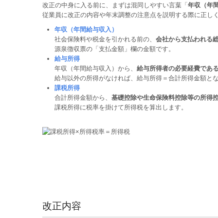
改正の中身に入る前に、まずは混同しやすい言葉「
年収（年
従業員に改正の内容や年末調整の注意点を説明する際に正し
年収（年間給与収入）
社会保険料や税金を引かれる前の、
会社から支払われる
源泉徴収票の「支払金額」欄の金額です。
給与所得
年収（年間給与収入）から、
給与所得者の必要経費であ
給与以外の所得がなければ、給与所得＝合計所得金額と
課税所得
合計所得金額から、
基礎控除や生命保険料控除等の所得
課税所得に税率を掛けて所得税を算出します。
改正内容