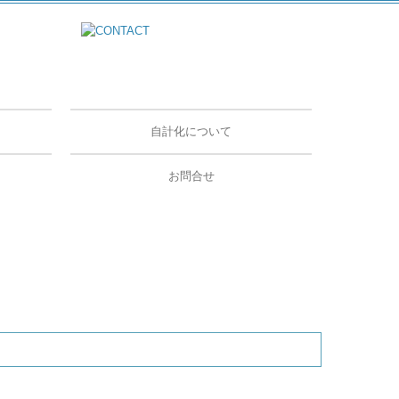
自計化について
自計化のメリット
ＴＫＣシステムのメリット
ＴＫＣシステムのご紹介
お問合せ