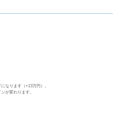
下になります（+13万円）。
インが変わります。