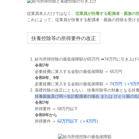
従業員本人だけではなく、
従業員が扶養する配偶者・親族の
これによって、従業員が扶養する配偶者・親族の控除を受け
扶養控除等の所得要件の改正
給与所得控除の最低保障額が65万円 ➡74万円に引き上げ
令和7年
必要経費に算入する金額の最低保障額 ＝ 65万円
令和8年、9年
必要経費に算入する金額の最低保障額 ＝
74万円（＋9万
基礎控除の改正にともない、扶養控除等の対象となる扶
扶養親族及び同⼀⽣計配偶者の場合 または ひとり親の
令和7年
所得要件 ＝ 58万円以下
令和8年から
所得要件 ＝
62万円以下（＋4万円）