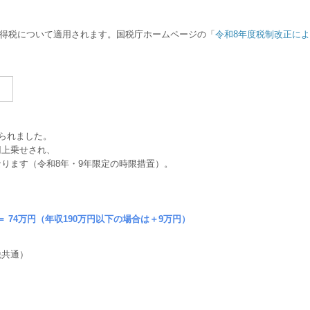
所得税について適用されます。国税庁ホームページの「
令和8年度税制改正に
）
げられました。
円上乗せされ、
なります（令和8年・9年限定の時限措置）。
 ＝ 74万円（年収190万円以下の場合は＋9万円）