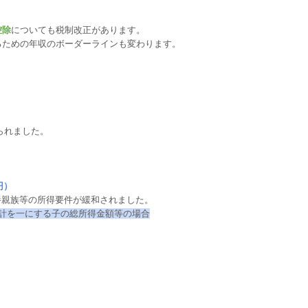
控除
についても税制改正があります。
るための年収のボーダーラインも変わります。
られました。
円）
養親族等の所得要件が緩和されました。
⽣計を⼀にする⼦の総所得⾦額等の場合