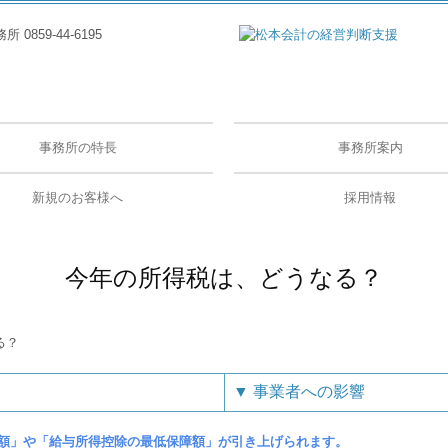
事務所の特長
事務所案内
事務所概要
所長あいさつ
スタッフ紹介
お知らせ
税務トピック
メディア掲載
新規のお客様へ
採用情報
契約の流れ
あるご質問
案内
採用メッセージ
スタッフインタビュー
キャリアアップ
数字で見る松本会計
募集要項
今年の所得税は、どうなる？
▼
事業者への影響
額」や「給与所得控除の最低保障額」が引き上げられます。