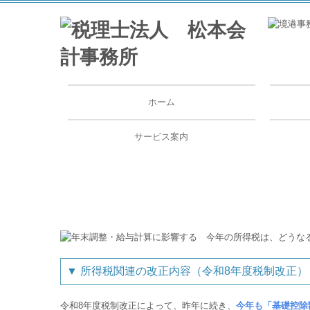
ホーム
サービス案内
税務・会計
経営サポート・企業防衛
創業支援
事業承継
確定申告
相続相談
顧問
よく
料金
▼
所得税関連の改正内容（令和8年度税制改正）
令和8年度税制改正によって、昨年に続き、
今年も「基礎控除