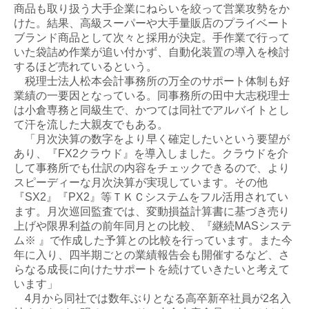
商品も取り扱う大手企業にねらいを絞って営業攻勢をか
けた。結果、高級スーパーや大手量販店のプライベート
ブランド商品として次々と採用が決定。手作業で行って
いた袋詰め作業が追い付かず、自動化装置の導入を検討
するほど売れているという。
税理士法人松本会計事務所の万全のサポート体制も好
業績の一要因となっている。同事務所の田中大志税理士
は小倉専務と同級生で、かつては同社でアルバイトとし
て汗を流した大親友でもある。
「月次決算の数字をより早く確定したいという要望が
あり、『FX2クラウド』を導入しました。クラウドを介
して事務所でも仕訳の内容をチェックできるので、より
スピーディーな月次決算が実現しています。その他
『SX2』『PX2』等ＴＫＣシステムをフル活用されてい
ます。月次巡回監査では、変動損益計算書に基づき売り
上げや限界利益の前年同月との比較、『継続MASシステ
ム※ 』で作成した予算との比較を行っています。また今
年に入り、四半期ごとの業績報告会も開催するなど、さ
らなる成長に向けたサポートを続けていきたいと考えて
います」
4月から同社では数年ぶりとなる高卒新卒社員が2名入