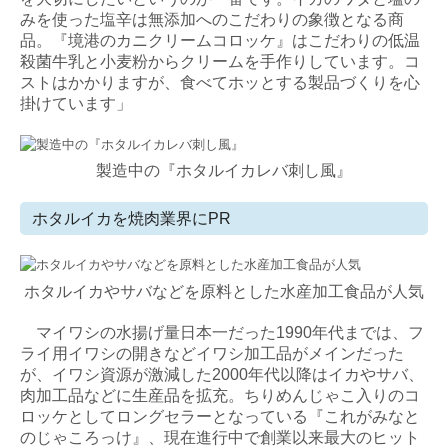
みを使った塩辛は無添加へのこだわりの象徴となる商
相続相談
品。『境港のカニクリームコロッケ』はこだわりの低温
殺菌牛乳と小麦粉からクリームを手作りしています。コ
新規のお客様へ
ストはかかりますが、食べてホッとする製品づくりを心
掛けています」
顧問契約の流れ
よくあるご質問
製造中の『ホタルイカレバ刺し風』
料金案内
ホタルイカを焼肉業界にPR
採用情報
ホタルイカやサバなどを原料とした水産加工食品が人気
採用メッセージ
マイワシの水揚げ量日本一だった1990年代までは、フ
スタッフインタビュー
ライ用イワシの開きなどイワシ加工品がメインだった
が、イワシ資源が激減した2000年代以降はイカやサバ、
キャリアアップ
肉加工品などに生産品を拡充。ちりめんじゃこ入りのコ
ロッケとしてロングセラーとなっている『これがみなと
数字で見る松本会計
のじゃころっけ』、現在進行中で創業以来最大のヒット