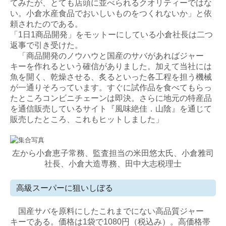
てみたが、とても店頭に並べられるクオリティーではな
い。小倉水産食品でおいしいものをつくれないか」と依
頼されたのである。
「1日1商品開発」をモットーにしている小倉社長は二つ
返事で引き受けた。
「商品開発のノウハウと国産のサバがあればジャー
キーを作れるという確信がありました。加えて当社には
魚を開く、乾燥させる、炙るといった各工程を担う機械
が一通りそろっています。すぐに試作品を食べてもらっ
たところコンビニチェーンは即決。さらに地元の特産品
を通信販売しているサイト『風味絶佳．山陰』を通じて
販売したところ、これもヒットしました」
左から小倉恵子常務、監査担当の米田悠太氏、小倉雅司
社長、小倉大造専務、田中大志税理士
高級スーパーに狙いしぼる
国産サバを原料にしたこれまでにない高品質ジャー
キーである。価格は1袋で1080円（税込み）。高価格帯