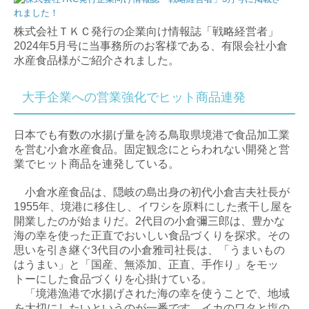
自計化について
株式会社ＴＫＣ発行の企業向け情報誌「戦略経営者」
2024年5月号に当事務所のお客様である、有限会社小倉
自計化のメリット
水産食品様がご紹介されました。
ＴＫＣシステムのメリット
大手企業への営業強化でヒット商品連発
ＴＫＣシステムのご紹介
日本でも有数の水揚げ量を誇る鳥取県境港で食品加工業
サービス案内
を営む小倉水産食品。固定観念にとらわれない開発と営
業でヒット商品を連発している。
税務・会計
小倉水産食品は、隠岐の島出身の初代小倉吉夫社長が
1955年、境港に移住し、イワシを原料にした煮干し屋を
経営サポート・企業防衛
開業したのが始まりだ。2代目の小倉彌三郎は、豊かな
海の幸を使った正直でおいしい食品づくりを探求。その
創業支援
思いを引き継ぐ3代目の小倉雅司社長は、「うまいもの
はうまい」と「国産、無添加、正直、手作り」をモッ
事業承継
トーにした食品づくりを心掛けている。
「境港漁港で水揚げされた海の幸を使うことで、地域
確定申告
を大切にしたいというのが一番です。イカのワタと塩の