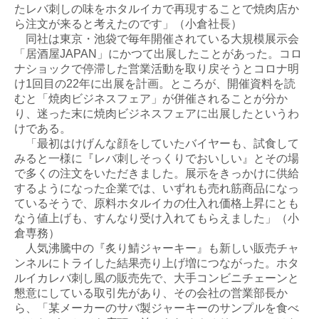
たレバ刺しの味をホタルイカで再現することで焼肉店か
ら注文が来ると考えたのです」（小倉社長）
同社は東京・池袋で毎年開催されている大規模展示会
「居酒屋JAPAN」にかつて出展したことがあった。コロ
ナショックで停滞した営業活動を取り戻そうとコロナ明
け1回目の22年に出展を計画。ところが、開催資料を読
むと「焼肉ビジネスフェア」が併催されることが分か
り、迷った末に焼肉ビジネスフェアに出展したというわ
けである。
「最初はけげんな顔をしていたバイヤーも、試食して
みると一様に『レバ刺しそっくりでおいしい』とその場
で多くの注文をいただきました。展示をきっかけに供給
するようになった企業では、いずれも売れ筋商品になっ
ているそうで、原料ホタルイカの仕入れ価格上昇にとも
なう値上げも、すんなり受け入れてもらえました」（小
倉専務）
人気沸騰中の『炙り鯖ジャーキー』も新しい販売チャ
ンネルにトライした結果売り上げ増につながった。ホタ
ルイカレバ刺し風の販売先で、大手コンビニチェーンと
懇意にしている取引先があり、その会社の営業部長か
ら、「某メーカーのサバ製ジャーキーのサンプルを食べ