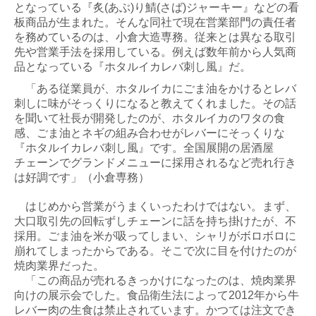
となっている『炙(あぶ)り鯖(さば)ジャーキー』などの看
募集要項
板商品が生まれた。そんな同社で現在営業部門の責任者
を務めているのは、小倉大造専務。従来とは異なる取引
お問合せ
先や営業手法を採用している。例えば数年前から人気商
品となっている『ホタルイカレバ刺し風』だ。
「ある従業員が、ホタルイカにごま油をかけるとレバ
刺しに味がそっくりになると教えてくれました。その話
を聞いて社長が開発したのが、ホタルイカのワタの食
感、ごま油とネギの組み合わせがレバーにそっくりな
『ホタルイカレバ刺し風』です。全国展開の居酒屋
チェーンでグランドメニューに採用されるなど売れ行き
は好調です」（小倉専務）
はじめから営業がうまくいったわけではない。まず、
大口取引先の回転ずしチェーンに話を持ち掛けたが、不
採用。ごま油を米が吸ってしまい、シャリがボロボロに
崩れてしまったからである。そこで次に目を付けたのが
焼肉業界だった。
「この商品が売れるきっかけになったのは、焼肉業界
向けの展示会でした。食品衛生法によって2012年から牛
レバー肉の生食は禁止されています。かつては注文でき