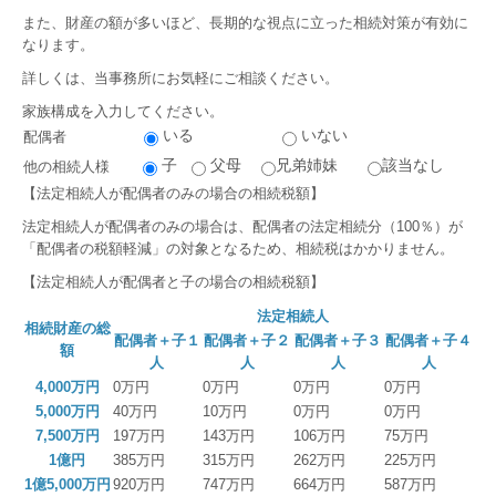
また、財産の額が多いほど、長期的な視点に立った相続対策が有効に
自計化について
なります。
詳しくは、当事務所にお気軽にご相談ください。
自計化のメリット
家族構成を入力してください。
いる
いない
ＴＫＣシステムのメリット
配偶者
子
父母
兄弟姉妹
該当なし
他の相続人様
ＴＫＣシステムのご紹介
【法定相続人が配偶者のみの場合の相続税額】
法定相続人が配偶者のみの場合は、配偶者の法定相続分（100％）が
サービス案内
「配偶者の税額軽減」の対象となるため、相続税はかかりません。
【法定相続人が配偶者と子の場合の相続税額】
税務・会計
法定相続人
相続財産の総
経営サポート・企業防衛
配偶者＋子１
配偶者＋子２
配偶者＋子３
配偶者＋子４
額
人
人
人
人
創業支援
4,000万円
0万円
0万円
0万円
0万円
5,000万円
40万円
10万円
0万円
0万円
事業承継
7,500万円
197万円
143万円
106万円
75万円
1億円
385万円
315万円
262万円
225万円
確定申告
1億5,000万円
920万円
747万円
664万円
587万円