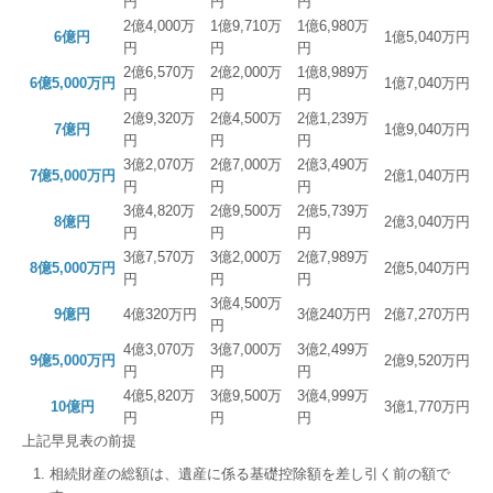
円
円
円
2億4,000万
1億9,710万
1億6,980万
6億円
1億5,040万円
円
円
円
2億6,570万
2億2,000万
1億8,989万
6億5,000万円
1億7,040万円
円
円
円
2億9,320万
2億4,500万
2億1,239万
7億円
1億9,040万円
円
円
円
3億2,070万
2億7,000万
2億3,490万
7億5,000万円
2億1,040万円
円
円
円
3億4,820万
2億9,500万
2億5,739万
8億円
2億3,040万円
円
円
円
3億7,570万
3億2,000万
2億7,989万
8億5,000万円
2億5,040万円
円
円
円
3億4,500万
9億円
4億320万円
3億240万円
2億7,270万円
円
4億3,070万
3億7,000万
3億2,499万
9億5,000万円
2億9,520万円
円
円
円
4億5,820万
3億9,500万
3億4,999万
10億円
3億1,770万円
円
円
円
上記早見表の前提
相続財産の総額は、遺産に係る基礎控除額を差し引く前の額で