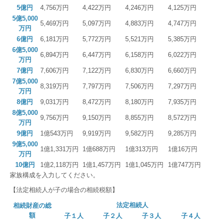
5億円
4,756万円
4,422万円
4,246万円
4,125万円
5億5,000
5,469万円
5,097万円
4,883万円
4,747万円
万円
6億円
6,181万円
5,772万円
5,521万円
5,385万円
6億5,000
6,894万円
6,447万円
6,158万円
6,022万円
万円
7億円
7,606万円
7,122万円
6,830万円
6,660万円
7億5,000
8,319万円
7,797万円
7,506万円
7,297万円
万円
8億円
9,031万円
8,472万円
8,180万円
7,935万円
8億5,000
9,756万円
9,150万円
8,855万円
8,572万円
万円
9億円
1億543万円
9,919万円
9,582万円
9,285万円
9億5,000
1億1,331万円
1億688万円
1億313万円
1億16万円
万円
10億円
1億2,118万円
1億1,457万円
1億1,045万円
1億747万円
家族構成を入力してください。
【法定相続人が子の場合の相続税額】
法定相続人
相続財産の総
額
子１人
子２人
子３人
子４人