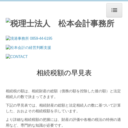
ホーム
事務所の特長
事務所案内
事務所概要
相続税額の早見表
所長あいさつ
スタッフ紹介
相続税の額は、相続財産の総額（債務の額を控除した後の額）と法定
相続人の数で決まってきます。
お知らせ
下記の早見表では、相続財産の総額と法定相続人の数に基づいて計算
した、おおよその相続税額を示しています。
税務トピック
より詳細な相続税額の把握には、財産の評価や各種の税法の特例の適
メディア掲載
用など、専門的な知識が必要です。