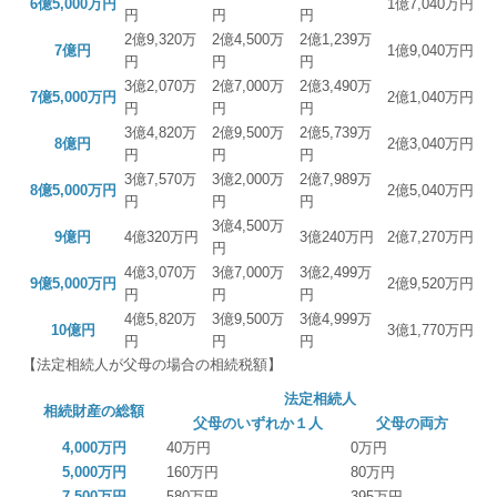
6億5,000万円
1億7,040万円
円
円
円
2億9,320万
2億4,500万
2億1,239万
7億円
1億9,040万円
円
円
円
3億2,070万
2億7,000万
2億3,490万
7億5,000万円
2億1,040万円
円
円
円
3億4,820万
2億9,500万
2億5,739万
8億円
2億3,040万円
円
円
円
3億7,570万
3億2,000万
2億7,989万
8億5,000万円
2億5,040万円
円
円
円
3億4,500万
9億円
4億320万円
3億240万円
2億7,270万円
円
4億3,070万
3億7,000万
3億2,499万
9億5,000万円
2億9,520万円
円
円
円
4億5,820万
3億9,500万
3億4,999万
10億円
3億1,770万円
円
円
円
【法定相続人が父母の場合の相続税額】
法定相続人
相続財産の総額
父母のいずれか１人
父母の両方
4,000万円
40万円
0万円
5,000万円
160万円
80万円
7,500万円
580万円
395万円