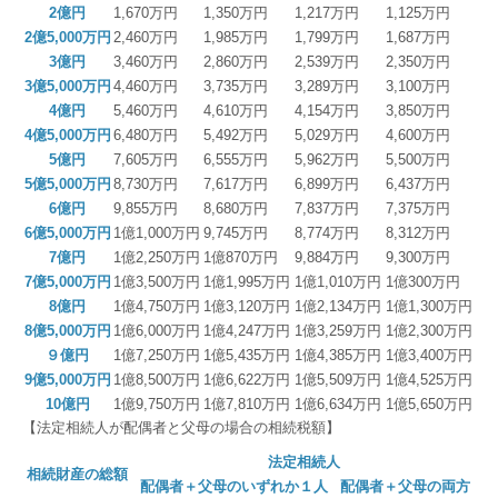
2億円
1,670万円
1,350万円
1,217万円
1,125万円
相続相談
2億5,000万円
2,460万円
1,985万円
1,799万円
1,687万円
3億円
3,460万円
2,860万円
2,539万円
2,350万円
新規のお客様へ
3億5,000万円
4,460万円
3,735万円
3,289万円
3,100万円
4億円
5,460万円
4,610万円
4,154万円
3,850万円
顧問契約の流れ
4億5,000万円
6,480万円
5,492万円
5,029万円
4,600万円
5億円
7,605万円
6,555万円
5,962万円
5,500万円
よくあるご質問
5億5,000万円
8,730万円
7,617万円
6,899万円
6,437万円
6億円
9,855万円
8,680万円
7,837万円
7,375万円
料金案内
6億5,000万円
1億1,000万円
9,745万円
8,774万円
8,312万円
7億円
1億2,250万円
1億870万円
9,884万円
9,300万円
採用情報
7億5,000万円
1億3,500万円
1億1,995万円
1億1,010万円
1億300万円
8億円
1億4,750万円
1億3,120万円
1億2,134万円
1億1,300万円
採用メッセージ
8億5,000万円
1億6,000万円
1億4,247万円
1億3,259万円
1億2,300万円
９億円
1億7,250万円
1億5,435万円
1億4,385万円
1億3,400万円
スタッフインタビュー
9億5,000万円
1億8,500万円
1億6,622万円
1億5,509万円
1億4,525万円
10億円
1億9,750万円
1億7,810万円
1億6,634万円
1億5,650万円
キャリアアップ
【法定相続人が配偶者と父母の場合の相続税額】
法定相続人
数字で見る松本会計
相続財産の総額
配偶者＋父母のいずれか１人
配偶者＋父母の両方